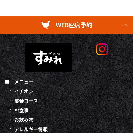
WEB座席予約
メニュー
イチオシ
宴会コース
お食事
お飲み物
アレルギー情報