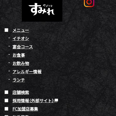
メニュー
イチオシ
宴会コース
お食事
お飲み物
アレルギー情報
ランチ
店舗検索
採用情報（外部サイト）
FC加盟店募集