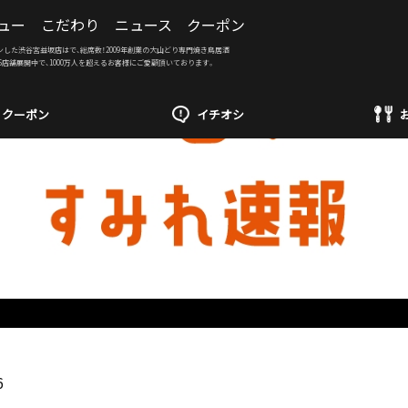
ュー
こだわり
ニュース
クーポン
ンした渋谷宮益坂店はで、総席数！2009年創業の大山どり専門焼き鳥居酒
6店舗展開中で、1000万人を超えるお客様にご愛顧頂いております。
クーポン
イチオシ
6