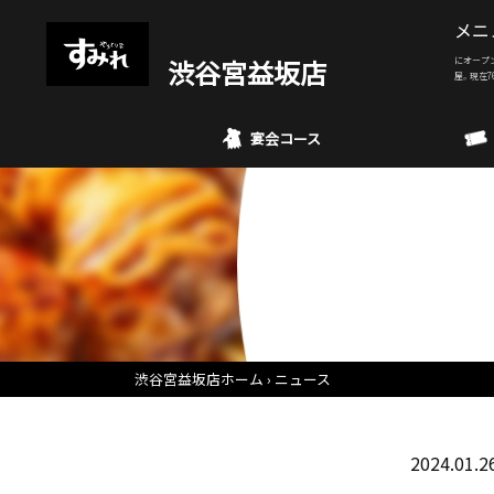
メニ
渋谷宮益坂店
にオープ
屋。現在7
宴会コース
渋谷宮益坂店ホーム
ニュース
2024.01.2