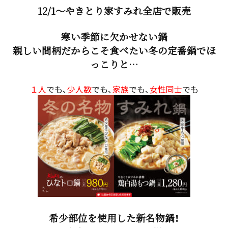
12/1～やきとり家すみれ全店で販売
寒い季節に欠かせない鍋
親しい間柄だからこそ食べたい冬の定番鍋でほ
っこりと…
１人
でも、
少人数
でも、
家族
でも、
女性同士
でも
希少部位を使用した新名物鍋！