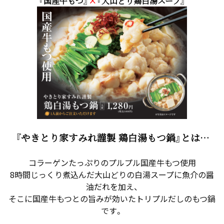
『国産牛もつ』
×
『大山どり鶏白湯スープ』
『やきとり家すみれ謹製 鶏白湯もつ鍋』とは…
コラーゲンたっぷりのプルプル国産牛もつ使用
8時間じっくり煮込んだ大山どりの白湯スープに魚介の醤
油だれを加え、
そこに国産牛もつとの旨みが効いたトリプルだしのもつ鍋
です。