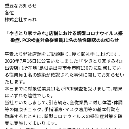
重要なお知らせ
各位
株式会社すみれ
『
やきとり家すみれ
』店舗における
新
型コロナウイルス感
染症
、
P
CR
検査
対象従業員
11名
の
陰性確認のお知らせ
平素より弊社店舗をご愛顧賜り、厚く御礼申し上げます。
2020年7月16日に公表いたしました「『やきとり家すみれ』
出雲店」（所在地：
島根県出雲市今市町
1307
）に勤務してい
る従業員１名の感染が確認された事例に関してお知らせい
たします。
本日までに対象従業員11名がPCR検査を受けまして、結果
はいずれも陰性でした。
当社といたしまして、引き続き、全従業員に対し体温・体調
等の健康チェック、手指消毒・マスク着用等の基本行動を
徹底するとともに、新型コロナウィルスの感染症対策を確
実に実施してまいります。