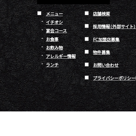
メニュー
店舗検索
イチオシ
採用情報（外部サイト
宴会コース
お食事
FC加盟店募集
お飲み物
物件募集
アレルギー情報
ランチ
お問い合わせ
プライバシーポリシー