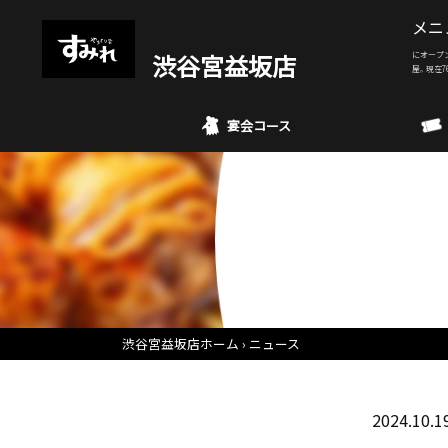
メニ
渋谷宮益坂店
にオープ
屋。現在7
宴会コース
渋谷宮益坂店ホーム
ニュース
2024.10.1