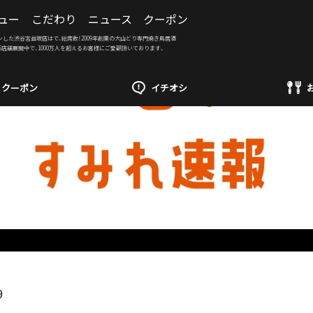
ュー
こだわり
ニュース
クーポン
ンした渋谷宮益坂店はで、総席数！2009年創業の大山どり専門焼き鳥居酒
6店舗展開中で、1000万人を超えるお客様にご愛顧頂いております。
クーポン
イチオシ
9