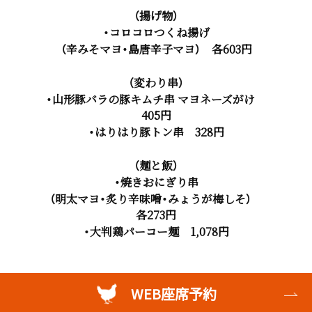
（揚げ物）
・コロコロつくね揚げ
（辛みそマヨ・島唐辛子マヨ） 各603円
（変わり串）
・山形豚バラの豚キムチ串 マヨネーズがけ
405円
・はりはり豚トン串 328円
（麺と飯）
・焼きおにぎり串
（明太マヨ・炙り辛味噌・みょうが梅しそ）
各273円
・大判鶏パーコー麺 1,078円
WEB座席予約