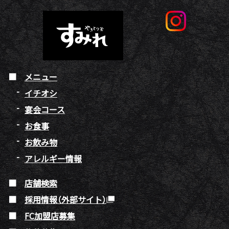
メニュー
イチオシ
宴会コース
お食事
お飲み物
アレルギー情報
店舗検索
採用情報（外部サイト）
FC加盟店募集