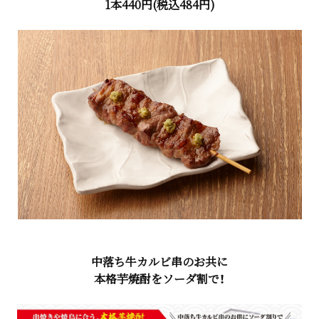
1本440円(税込484円)
中落ち牛カルビ串のお共に
本格芋焼酎をソーダ割で！