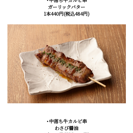
・中落ち牛カルビ串
ガーリックバター
1本440円(税込484円)
・中落ち牛カルビ串
わさび醬油