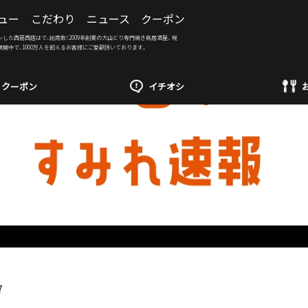
ュー
こだわり
ニュース
クーポン
ンした西葛西店はで、総席数！2009年創業の大山どり専門焼き鳥居酒屋。現
展開中で、1000万人を超えるお客様にご愛顧頂いております。
クーポン
イチオシ
7