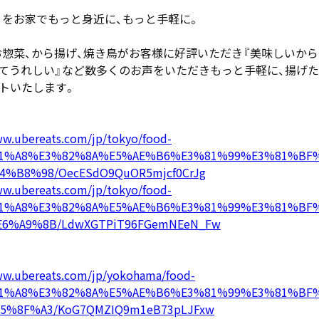
りをお家でもっと身近に、もっと手軽に。
惣菜、から揚げ、焼き鳥がお客様に好評いただき『美味しいから
れてうれしい』など数多くのお声をいただきもっと手軽に、揚げ
タートいたします。
ww.ubereats.com/jp/tokyo/food-
%81%A8%E3%82%8A%E5%AE%B6%E3%81%99%E3%81%BF
B8%98/OecESdO9QuOR5mjcf0CrJg
ww.ubereats.com/jp/tokyo/food-
%81%A8%E3%82%8A%E5%AE%B6%E3%81%99%E3%81%BF
%A9%8B/LdwXGTPiT96FGemNEeN_Fw
ww.ubereats.com/jp/yokohama/food-
%81%A8%E3%82%8A%E5%AE%B6%E3%81%99%E3%81%BF
%8F%A3/KoG7QMZIQ9m1eB73pLJFxw