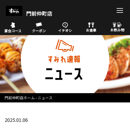
門前仲町店
お飲み物
お食事
イチオシ
宴会コース
クーポン
門前仲町店ホーム
ニュース
2025.01.06