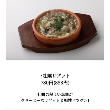
・牡蠣リゾット
780円(858円)
牡蠣の程よい塩味が
クリーミーなリゾットと相性バツグン！