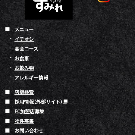
メニュー
イチオシ
宴会コース
お食事
お飲み物
アレルギー情報
店舗検索
採用情報（外部サイト）
FC加盟店募集
物件募集
お問い合わせ