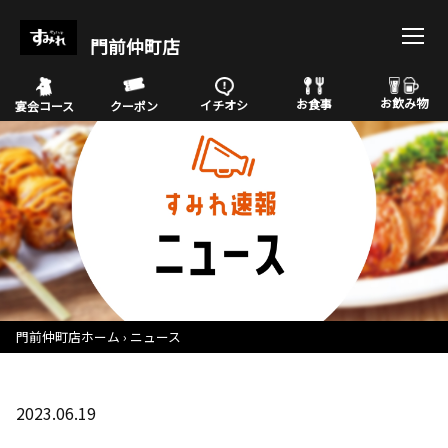
門前仲町店
お飲み物
お食事
イチオシ
宴会コース
クーポン
門前仲町店ホーム
ニュース
2023.06.19