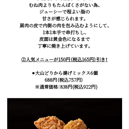
むね肉よりもたんぱくさがない為、
ジューシーで程よい脂の
甘さが感じられます。
肩肉の皮で内側の肉を包み込むようにして、
1本1本手で串打ちし、
皮面は黄金色になるまで
丁寧に焼き上げています。
②人気
メニューが150円（税込165円）
引き！
⚫︎大山どりから揚げミックス6個
688円（税込757円）
※通常価格：838円(税込922円)