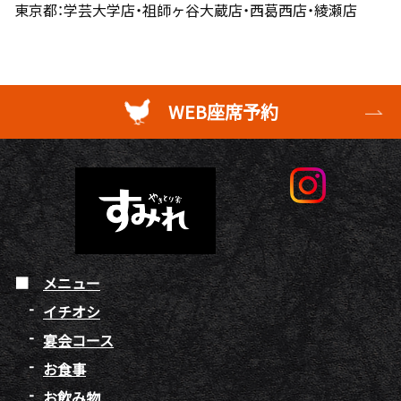
東京都：学芸大学店・祖師ヶ谷大蔵店・西葛西店・綾瀬店
WEB座席予約
メニュー
イチオシ
宴会コース
お食事
お飲み物