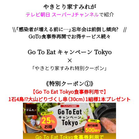
やきとり家すみれが
テレビ朝日 スーパーJチャンネル
で紹介
\\「感染者が増える前に…」忘年会は前倒し傾向? //
GoTo食事券再開でお得サービス続々
Go To Eat キャンペーン Tokyo
×
「やきとり家すみれ特別クーポン」
《特別クーポン①》
【Go To Eat Tokyo食事券利用で】
1石4鳥!?大山どりづくし串（30cm）1組様1本プレゼント