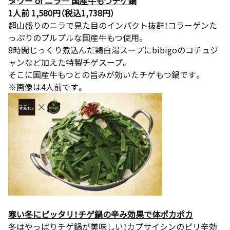
タワー of ニラ― 国産牛もつチゲ鍋
1人前 1,580円（税込1,738円）
超山盛りのニラで見た目のインパクト抜群！コラーゲンた
っぷりのプルプルな国産牛もつ使用。
8時間じっくり煮込んだ鶏白湯スープにbibigoのコチュジ
ャンなど加えた特製チゲスープ。
そこに国産牛もつとの旨みが効いたチゲもつ鍋です。
※画像は4人前です。
寒い冬にピッタリ！チゲ鍋の辛み効果で体ポカポカ
冬はやっぱりチゲ鍋が美味しい！カプサイシンのピリ辛効