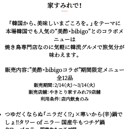
家すみれで！
「韓国から、美味しいまごころを。」をテーマに
本場韓国でも人気の“美酢・bibigo”とのコラボメ
ニューは
焼き鳥専門店なのに気軽に韓流グルメで旅気分が
味わえます。
販売内容："美酢・bibigoコラボ"期間限定メニュー
全12品
販売期間：2/14（火）～3/14（火）
販売店舗：やきとり家すみれ79店舗
利用条件：店内飲食のみ
つゆだくならぬ「ニラだく⁉」×寒いから(辛)鍋で
しょ‼タワー of ニラ― 国産牛もつチゲ鍋