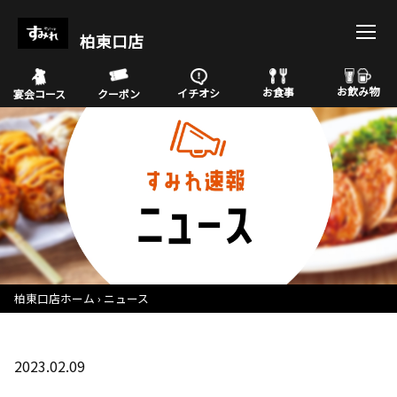
柏東口店
お飲み物
お食事
イチオシ
宴会コース
クーポン
柏東口店ホーム
ニュース
2023.02.09