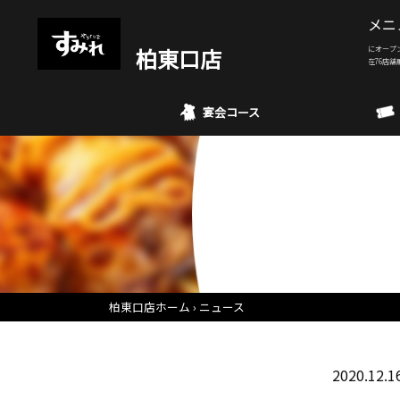
メニ
柏東口店
にオープ
在76店舗
宴会コース
柏東口店ホーム
ニュース
2020.12.1