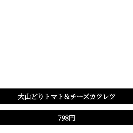
大山どりトマト＆チーズカツレツ
798円