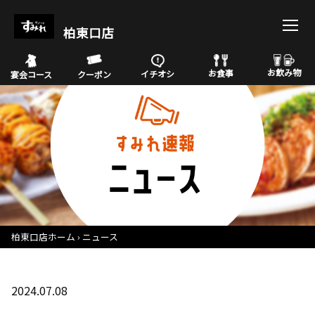
柏東口店
お飲み物
お食事
イチオシ
宴会コース
クーポン
柏東口店ホーム
ニュース
2024.07.08