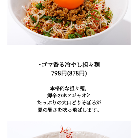
・ゴマ香る冷やし担々麺
798円(878円)
本格的な担々麺。
痺辛のホアジャオと
たっぷりの大山どりそぼろが
夏の暑さを吹っ飛ばします。