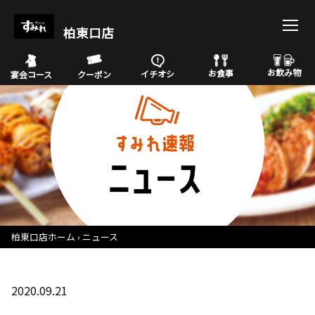
柏東口店
お飲み物
お食事
イチオシ
宴会コース
クーポン
柏東口店ホーム
ニュース
2020.09.21