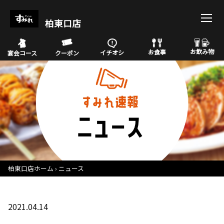
柏東口店
お飲み物
お食事
イチオシ
宴会コース
クーポン
柏東口店ホーム
ニュース
2021.04.14