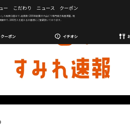
ュー
こだわり
ニュース
クーポン
ンした柏東口店はで、総席数！2009年創業の大山どり専門焼き鳥居酒屋。現
展開中で、1000万人を超えるお客様にご愛顧頂いております。
クーポン
イチオシ
9