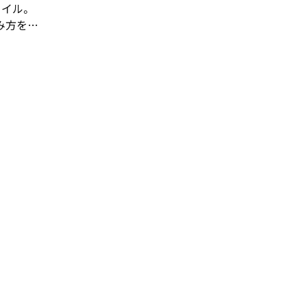
イル。
み方を…