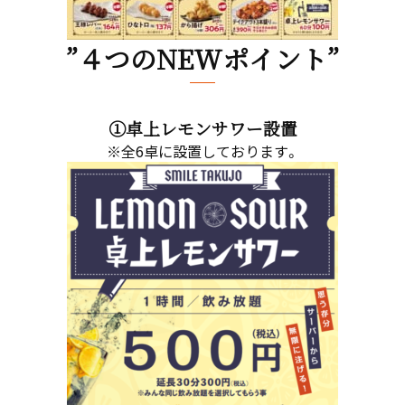
”４つのNEWポイント”
①卓上レモンサワー設置
※全6卓に設置しております。