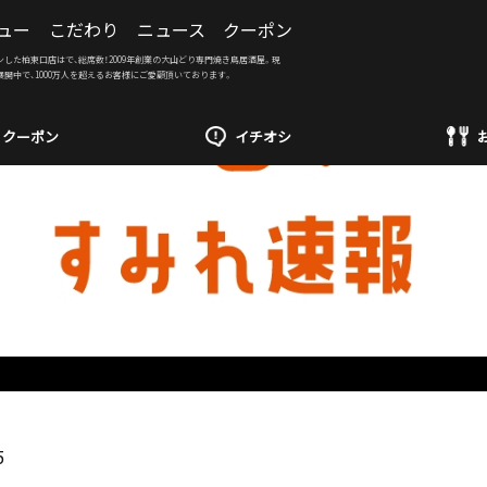
ュー
こだわり
ニュース
クーポン
ンした柏東口店はで、総席数！2009年創業の大山どり専門焼き鳥居酒屋。現
展開中で、1000万人を超えるお客様にご愛顧頂いております。
クーポン
イチオシ
5