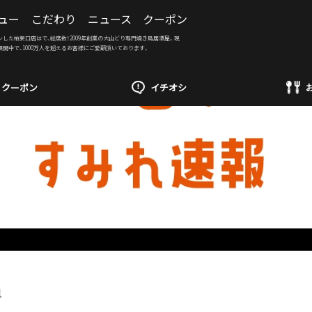
ュー
こだわり
ニュース
クーポン
ンした柏東口店はで、総席数！2009年創業の大山どり専門焼き鳥居酒屋。現
展開中で、1000万人を超えるお客様にご愛顧頂いております。
クーポン
イチオシ
1