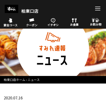
柏東口店
お飲み物
お食事
イチオシ
宴会コース
クーポン
柏東口店ホーム
ニュース
2020.07.16