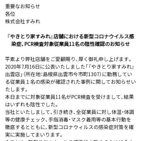
重要なお知らせ
各位
株式会社すみれ
『
やきとり家すみれ
』店舗における
新
型コロナウイルス感
染症
、
P
CR
検査
対象従業員
11名
の
陰性確認のお知らせ
平素より弊社店舗をご愛顧賜り、厚く御礼申し上げます。
2020年7月16日に公表いたしました「『やきとり家すみれ』
出雲店」（所在地：
島根県出雲市今市町
1307
）に勤務してい
る従業員１名の感染が確認された事例に関してお知らせい
たします。
本日までに対象従業員11名がPCR検査を受けまして、結果
はいずれも陰性でした。
当社といたしまして、引き続き、全従業員に対し体温・体調
等の健康チェック、手指消毒・マスク着用等の基本行動を
徹底するとともに、新型コロナウィルスの感染症対策を確
実に実施してまいります。