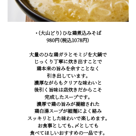
・（
大山どり）ひな鶏煮込みそば
980円（税込1078円）
大量のひな鶏ガラとモミジを大鍋で
じっくり丁寧に炊き出すことで
鶏本来の旨みを余すことなく
引き出しています。
濃厚ながらもクリアな味わいと
後引く旨味は店炊きだからこそ
完成したスープです。
濃厚で鶏の旨みが凝縮された
鶏白湯スープが細麺によく絡み
スッキリとした味わいで楽しめます。
お食事としても、〆としても
食べてほしいおすすめの一品です。