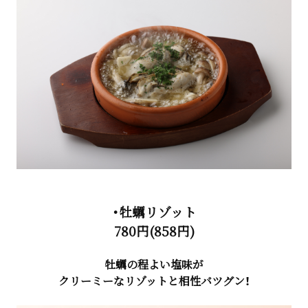
・牡蠣リゾット
780円(858円)
牡蠣の程よい塩味が
クリーミーなリゾットと相性バツグン！