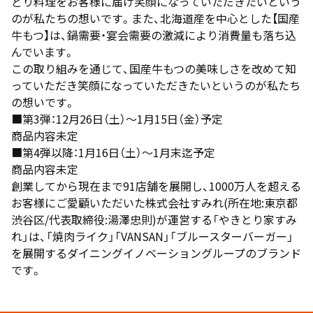
どり料理をお客様に届け笑顔になっていただきたいという
のが私たちの想いです。また、北海道産を中心とした【国産
牛もつ】は、鍋需要・宴会需要の激減により消費量も落ち込
んでいます。
この取り組みを通じて、国産牛もつの美味しさを改めて知
っていただき笑顔になっていただきたいというのが私たち
の想いです。
■第3弾：12月26日（土）～1月15日（金）予定
商品内容未定
■第4弾以降：1月16日（土）～1月末迄予定
商品内容未定
創業してから現在まで91店舗を展開し、1000万人を超える
お客様にご愛顧いただいた株式会社すみれ(所在地:東京都
渋谷区/代表取締役:湯澤忠則)が運営する「やきとり家すみ
れ」は、「焼肉ライク」「VANSAN」「ブルースターバーガー」
を展開するダイニングイノベーショングループのブランド
です。