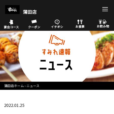
蒲田店
お飲み物
お食事
イチオシ
宴会コース
クーポン
蒲田店ホーム
ニュース
2022.01.25