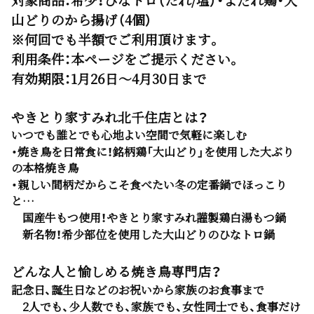
山どりのから揚げ（4個）
※何回でも半額でご利用頂けます。
利用条件：
本ページをご提示ください。
有効期限：
1月26日～4月30日まで
やきとり家すみれ北千住店とは？
いつでも誰とでも心地よい空間で気軽に楽しむ
・焼き鳥を日常食に！銘柄鶏「大山どり」を使用した大ぶり
の本格焼き鳥
・親しい間柄だからこそ食べたい冬の定番鍋でほっこり
と…
国産牛もつ使用！やきとり家すみれ謹製鶏白湯もつ鍋
新名物！希少部位を使用した大山どりのひなトロ鍋
どんな人と愉しめる焼き鳥専門店？
記念日、誕生日などのお祝いから家族のお食事まで
2人でも、少人数でも、家族でも、女性同士でも、食事だけ