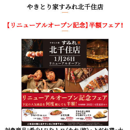
やきとり家すみれ北千住店
【リニューアルオープン記念】半額フェア！
対象商品
：希少！ひなトロ（たれ/塩）・よだれ鶏・大