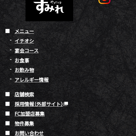
メニュー
イチオシ
宴会コース
お食事
お飲み物
アレルギー情報
店舗検索
採用情報（外部サイト）
FC加盟店募集
物件募集
お問い合わせ