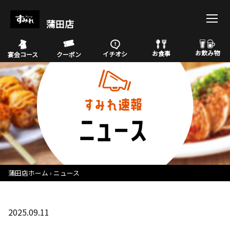
蒲田店
お飲み物
お食事
イチオシ
宴会コース
クーポン
蒲田店ホーム
ニュース
2025.09.11