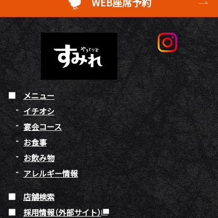
WEB座席予約
メニュー
イチオシ
宴会コース
お食事
お飲み物
アレルギー情報
店舗検索
採用情報（外部サイト）