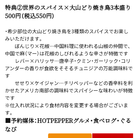
特典②世界のスパイス×大山どり焼き鳥3本盛り
500円（税込550円）
・希少部位の大山どり焼き鳥を3種類のスパイスでお楽し
みいただけます。
ぼんじり×花椒…中国料理に使われる山椒の仲間で、
中国で麻（マー）は花椒のしびれるような辛さが特徴です
レバー×ハリッサ…唐辛子・クミン・ガーリック・コリ
アンダーの香りが食欲をそそるチュニジアの万能調味料で
す
せせり×ケイジャン…チリペッパーなどの香辛料を利
かせたアメリカ南部の調味料でスパイシーな味わいが特徴
です
※仕入れ状況により食材内容を変更する場合がございま
す。
■予約媒体：HOTPEPPERグルメ・食べログ・ぐる
なび