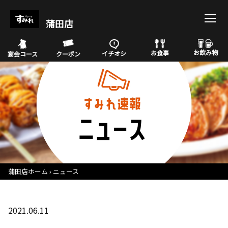
蒲田店
お飲み物
お食事
イチオシ
宴会コース
クーポン
蒲田店ホーム
ニュース
2021.06.11