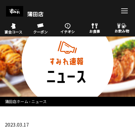
蒲田店
お飲み物
お食事
イチオシ
宴会コース
クーポン
蒲田店ホーム
ニュース
2023.03.17