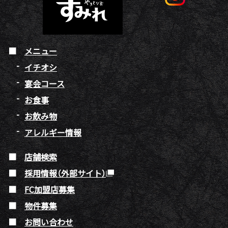
メニュー
イチオシ
宴会コース
お食事
お飲み物
アレルギー情報
店舗検索
採用情報（外部サイト）
FC加盟店募集
物件募集
お問い合わせ