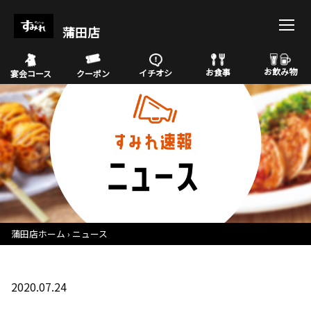
蒲田店
お飲み物
お食事
イチオシ
宴会コース
クーポン
蒲田店ホーム
ニュース
2020.07.24