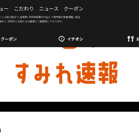
ュー
こだわり
ニュース
クーポン
ンした掛川店はで、総席数！2009年創業の大山どり専門焼き鳥居酒屋。現在
開中で、1000万人を超えるお客様にご愛顧頂いております。
クーポン
イチオシ
4