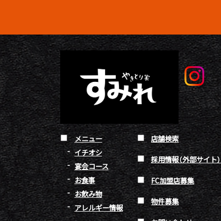
メニュー
店舗検索
イチオシ
採用情報（外部サイト
宴会コース
お食事
FC加盟店募集
お飲み物
物件募集
アレルギー情報