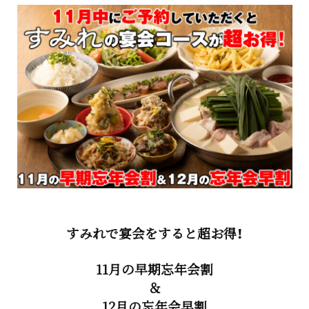
すみれで宴会をすると超お得！
11月の早期忘年会割
＆
12月の忘年会早割