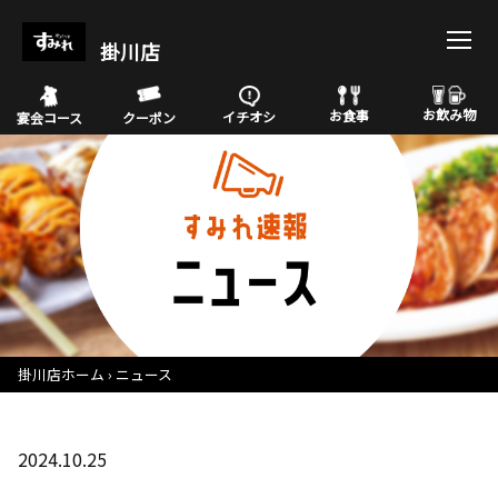
掛川店
お飲み物
お食事
イチオシ
宴会コース
クーポン
掛川店ホーム
ニュース
2024.10.25