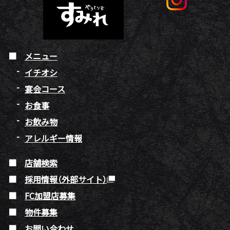
メニュー
イチオシ
宴会コース
お食事
お飲み物
アレルギー情報
店舗検索
採用情報（外部サイト）
FC加盟店募集
物件募集
お問い合わせ