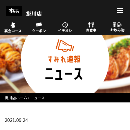
掛川店
お飲み物
お食事
イチオシ
宴会コース
クーポン
掛川店ホーム
ニュース
2021.09.24