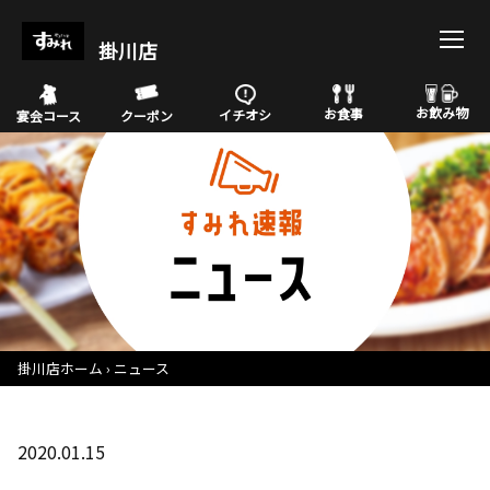
掛川店
お飲み物
お食事
イチオシ
宴会コース
クーポン
掛川店ホーム
ニュース
2020.01.15