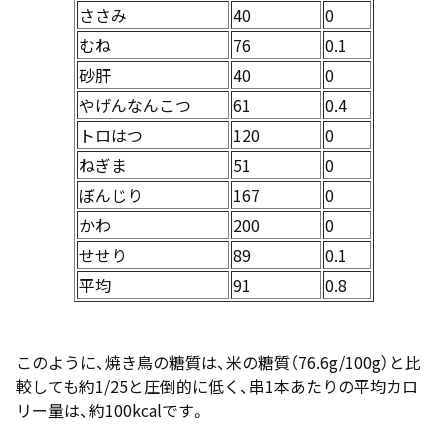
ささみ
40
0
むね
76
0.1
砂肝
40
0
やげんなんこつ
61
0.4
トロはつ
120
0
ねぎま
51
0
ぼんじり
167
0
かわ
200
0
せせり
89
0.1
平均
91
0.8
このように、焼き鳥の糖質は、米の糖質（76.6g/100g）と比
較しても約1/25と圧倒的に低く、串1本あたりの平均カロ
リー量は、約100kcalです。