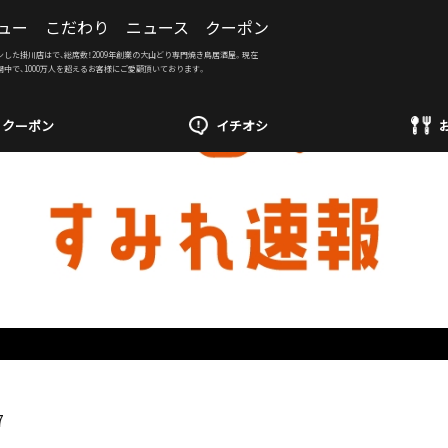
ュー
こだわり
ニュース
クーポン
ンした掛川店はで、総席数！2009年創業の大山どり専門焼き鳥居酒屋。現在
開中で、1000万人を超えるお客様にご愛顧頂いております。
クーポン
イチオシ
7