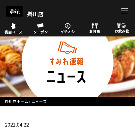
掛川店
お飲み物
お食事
イチオシ
宴会コース
クーポン
掛川店ホーム
ニュース
2021.04.22