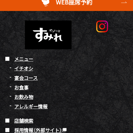
WEB座席予約
メニュー
イチオシ
宴会コース
お食事
お飲み物
アレルギー情報
店舗検索
採用情報（外部サイト）