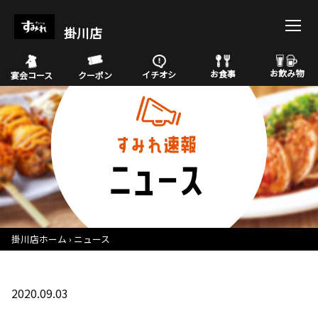
掛川店
お飲み物
お食事
イチオシ
宴会コース
クーポン
掛川店ホーム
ニュース
2020.09.03