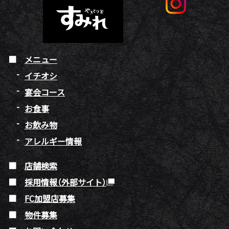
メニュー
イチオシ
宴会コース
お食事
お飲み物
アレルギー情報
店舗検索
採用情報（外部サイト）
FC加盟店募集
物件募集