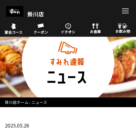
掛川店
お飲み物
お食事
イチオシ
宴会コース
クーポン
掛川店ホーム
ニュース
2025.05.26