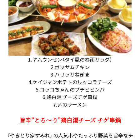
1.ヤムウンセン（タイ風の春雨サラダ）
2.ポッサムチキン
3.ハリッサねぎま
4.ケイジャンポテトのルッコラチーズ
5.コッコちゃんのプチビビンバ
6.鶏白湯 チーズチゲ串鍋
7.〆のラーメン
旨辛”とろ～り”鶏白湯チーズ チゲ串鍋
『やきとり家すみれ』の人気串やたっぷり野菜を旨辛なチ