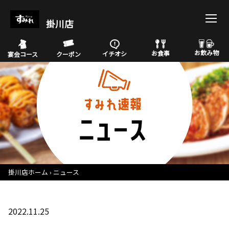
掛川店
お飲み物
お食事
イチオシ
宴会コース
クーポン
掛川店ホーム
ニュース
2022.11.25