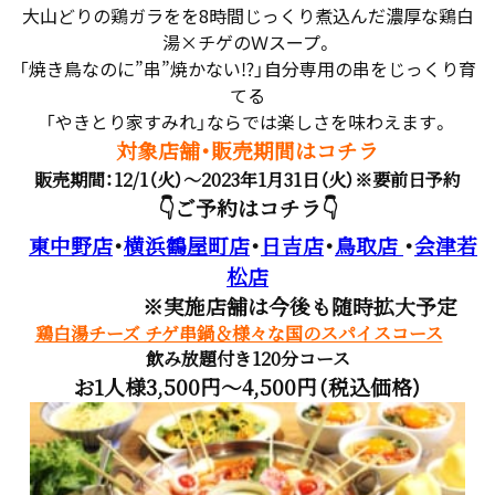
大山どりの鶏ガラをを8時間じっくり煮込んだ濃厚な鶏白
湯×チゲのＷスープ。
「焼き鳥なのに”串”焼かない⁉」自分専用の串をじっくり育
てる
「やきとり家すみれ」ならでは楽しさを味わえます。
対象店舗・販売期間はコチラ
販売期間：12/1（火）～2023年1月31日（火）※要前日予約
👇ご予約はコチラ👇
東中野店
・
横浜鶴屋町店
・
日吉店
・
鳥取店
・
会津若
松店
※実施店舗は今後も随時拡大予定
鶏白湯チーズ チゲ串鍋＆様々な国のスパイスコース
飲み放題付き120分コース
お1人様3,500円～4,500円（税込価格）