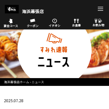
海浜幕張店
お飲み物
お食事
イチオシ
宴会コース
クーポン
海浜幕張店ホーム
ニュース
2025.07.28