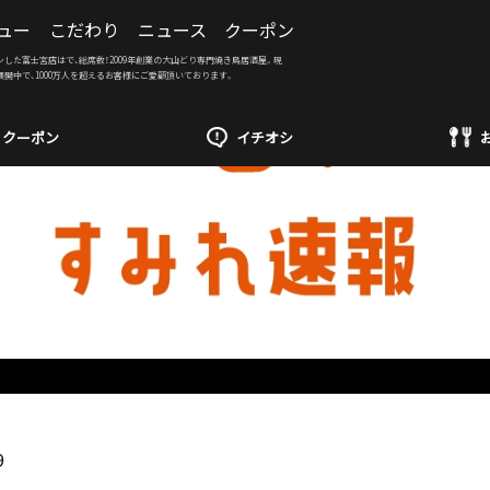
ュー
こだわり
ニュース
クーポン
ンした富士宮店はで、総席数！2009年創業の大山どり専門焼き鳥居酒屋。現
展開中で、1000万人を超えるお客様にご愛顧頂いております。
クーポン
イチオシ
9