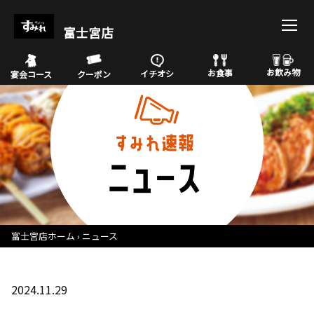
富士宮店
お飲み物
お食事
イチオシ
宴会コース
クーポン
富士宮店ホーム
ニュース
2024.11.29