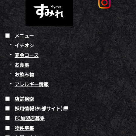
メニュー
イチオシ
宴会コース
お食事
お飲み物
アレルギー情報
店舗検索
採用情報（外部サイト）
FC加盟店募集
物件募集