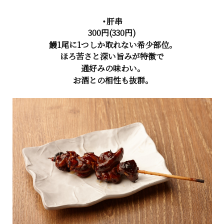
・肝串
300円(330円)
鰻1尾に1つしか取れない希少部位。
ほろ苦さと深い旨みが特徴で
通好みの味わい。
お酒との相性も抜群。