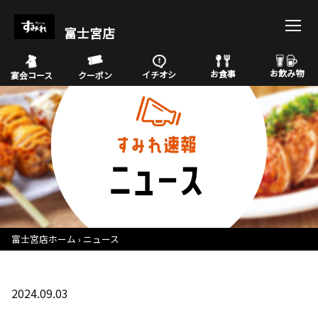
富士宮店
お飲み物
お食事
イチオシ
宴会コース
クーポン
富士宮店ホーム
ニュース
2024.09.03