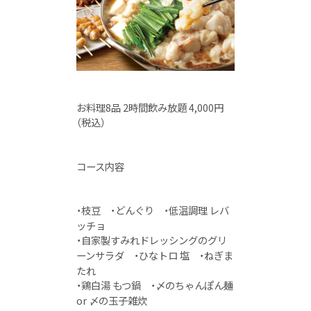
お料理8品 2時間飲み放題 4,000円
（税込）
コース内容
・枝豆 ・どんぐり ・低温調理 レバ
ッチョ
・自家製すみれドレッシングのグリ
ーンサラダ ・ひなトロ 塩 ・ねぎま
たれ
・鶏白湯 もつ鍋 ・〆のちゃんぽん麺
or 〆の玉子雑炊