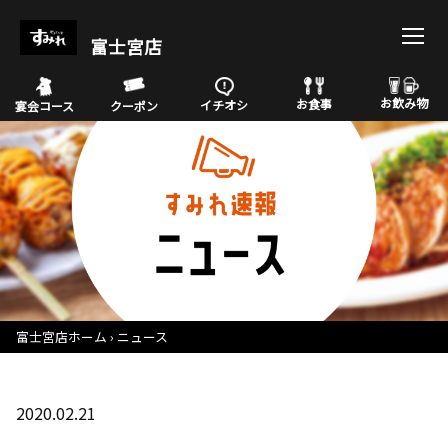
富士宮店
お飲み物
お食事
イチオシ
宴会コース
クーポン
富士宮店ホーム
ニュース
2020.02.21