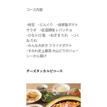
コース内容
・枝豆 ・どんぐり ・自家製ポテト
サラダ ・低温調理 レバッチョ
・ひなトロ 塩 ・ねぎま たれ ・つく
ね たれ
・みんな大好き フライドポテト
・すみれ史上最高 大山どりのジュー
シーから揚げ
チーズタッカルビコース