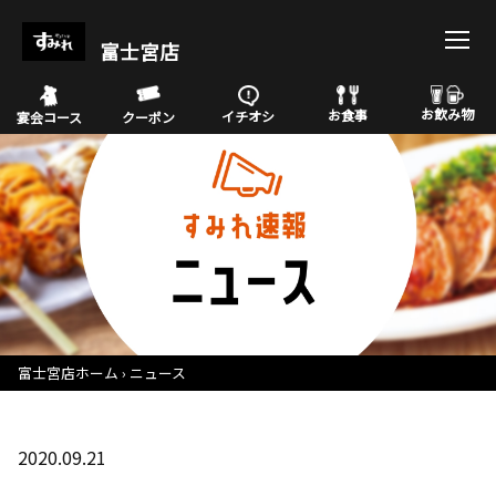
富士宮店
お飲み物
お食事
イチオシ
宴会コース
クーポン
富士宮店ホーム
ニュース
2020.09.21