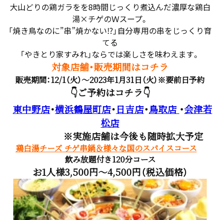
大山どりの鶏ガラをを8時間じっくり煮込んだ濃厚な鶏白
湯×チゲのＷスープ。
「焼き鳥なのに”串”焼かない⁉」自分専用の串をじっくり育
てる
「やきとり家すみれ」ならでは楽しさを味わえます。
対象店舗・販売期間はコチラ
販売期間：12/1（火）～2023年1月31日（火）※要前日予約
👇ご予約はコチラ👇
東中野店
・
横浜鶴屋町店
・
日吉店
・
鳥取店
・
会津若
松店
※実施店舗は今後も随時拡大予定
鶏白湯チーズ チゲ串鍋＆様々な国のスパイスコース
飲み放題付き120分コース
お1人様3,500円～4,500円（税込価格）