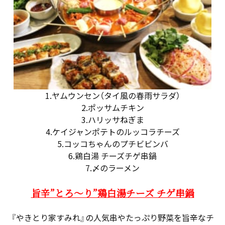
1.ヤムウンセン（タイ風の春雨サラダ）
2.ポッサムチキン
3.ハリッサねぎま
4.ケイジャンポテトのルッコラチーズ
5.コッコちゃんのプチビビンバ
6.鶏白湯 チーズチゲ串鍋
7.〆のラーメン
旨辛”とろ～り”鶏白湯チーズ チゲ串鍋
『やきとり家すみれ』の人気串やたっぷり野菜を旨辛なチ