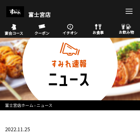
富士宮店
お飲み物
お食事
イチオシ
宴会コース
クーポン
富士宮店ホーム
ニュース
2022.11.25