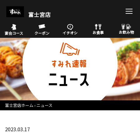
富士宮店
お飲み物
お食事
イチオシ
宴会コース
クーポン
富士宮店ホーム
ニュース
2023.03.17