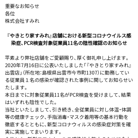
重要なお知らせ
各位
株式会社すみれ
『
やきとり家すみれ
』店舗における
新
型コロナウイルス感
染症
、
P
CR
検査
対象従業員
11名
の
陰性確認のお知らせ
平素より弊社店舗をご愛顧賜り、厚く御礼申し上げます。
2020年7月16日に公表いたしました「『やきとり家すみれ』
出雲店」（所在地：
島根県出雲市今市町
1307
）に勤務してい
る従業員１名の感染が確認された事例に関してお知らせい
たします。
本日までに対象従業員11名がPCR検査を受けまして、結果
はいずれも陰性でした。
当社といたしまして、引き続き、全従業員に対し体温・体調
等の健康チェック、手指消毒・マスク着用等の基本行動を
徹底するとともに、新型コロナウィルスの感染症対策を確
実に実施してまいります。