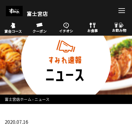
富士宮店
お飲み物
お食事
イチオシ
宴会コース
クーポン
富士宮店ホーム
ニュース
2020.07.16